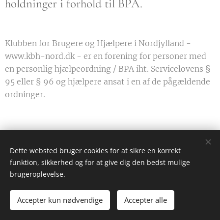
holdninger i forhold til BPA.
Klubben for Brugere og Hjælpere i Nordjylland -
www.kbh-nord.dk - er en forening for personer med
en personlig hjælpeordning / BPA iht. Servicelovens §
95 eller § 96 og hjælpere ansat i en af de pågældende
ordninger.
Dette websted bruger cookies for at sikre en korrekt
funktion, sikkerhed og for at give dig den bedst mulige
brugeroplevelse.
Kontakt os på mail: info@kbh-nord.dk
Accepter kun nødvendige
Accepter alle
Cookies